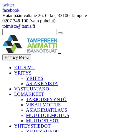
twitter
facebook
Hatanpään valtatie 26, 6. krs, 33100 Tampere
0207 346 100 (vain puhelut)
toimisto@tamis.fi
Primary Menu
ETUSIVU
YRITYS
YRITYS
ASIAKKAISTA
VASTUUNJAKO
LOMAKKEET
TARJOUSPYYNTÖ
VIKAILMOITUS
ASIAKIRJATILAUS
MUUTTOILMOITUS
MUUTOSTYÖT
YHTEYSTIEDOT
YHTEYSTIEDOT