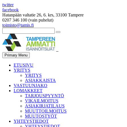
twitter
facebook
Hatanpään valtatie 26, 6. krs, 33100 Tampere
0207 346 100 (vain puhelut)
toimisto@tamis.fi
Primary Menu
ETUSIVU
YRITYS
YRITYS
ASIAKKAISTA
VASTUUNJAKO
LOMAKKEET
TARJOUSPYYNTÖ
VIKAILMOITUS
ASIAKIRJATILAUS
MUUTTOILMOITUS
MUUTOSTYÖT
YHTEYSTIEDOT
YHTEYSTIEDOT