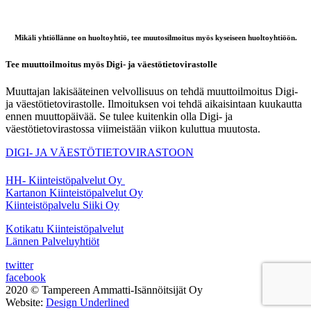
Mikäli yhtiöllänne on huoltoyhtiö, tee muutosilmoitus myös kyseiseen huoltoyhtiöön.
Tee muuttoilmoitus myös Digi- ja väestötietovirastolle
Muuttajan lakisääteinen velvollisuus on tehdä muuttoilmoitus Digi-
ja väestötietovirastolle. Ilmoituksen voi tehdä aikaisintaan kuukautta
ennen muuttopäivää. Se tulee kuitenkin olla Digi- ja
väestötietovirastossa viimeistään viikon kuluttua muutosta.
DIGI- JA VÄESTÖTIETOVIRASTOON
HH- Kiinteistöpalvelut Oy
Kartanon Kiinteistöpalvelut Oy
Kiinteistöpalvelu Siiki Oy
Kotikatu Kiinteistöpalvelut
Lännen Palveluyhtiöt
twitter
facebook
2020 © Tampereen Ammatti-Isännöitsijät Oy
Website:
Design Underlined