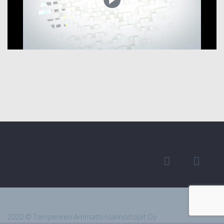
2020 © Tampereen Ammatti-Isännöitsijät Oy