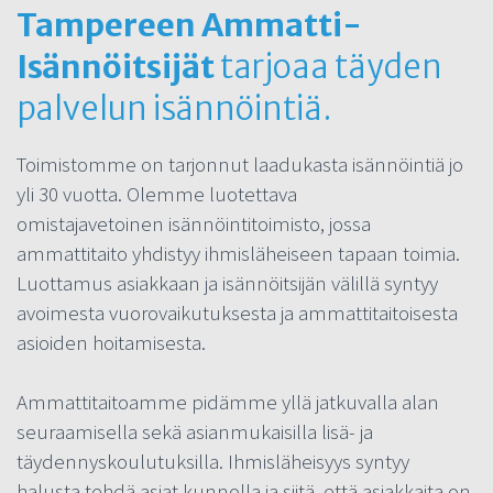
Tampereen Ammatti-
Isännöitsijät
tarjoaa täyden
palvelun isännöintiä.
Toimistomme on tarjonnut laadukasta isännöintiä jo
yli 30 vuotta. Olemme luotettava
omistajavetoinen isännöintitoimisto, jossa
ammattitaito yhdistyy ihmisläheiseen tapaan toimia.
Luottamus asiakkaan ja isännöitsijän välillä syntyy
avoimesta vuorovaikutuksesta ja ammattitaitoisesta
asioiden hoitamisesta.
Ammattitaitoamme pidämme yllä jatkuvalla alan
seuraamisella sekä asianmukaisilla lisä- ja
täydennyskoulutuksilla. Ihmisläheisyys syntyy
halusta tehdä asiat kunnolla ja siitä, että asiakkaita on