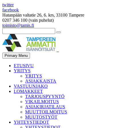
twitter
facebook
Hatanpään valtatie 26, 6. krs, 33100 Tampere
0207 346 100 (vain puhelut)
toimisto@tamis.fi
Primary Menu
ETUSIVU
YRITYS
YRITYS
ASIAKKAISTA
VASTUUNJAKO
LOMAKKEET
TARJOUSPYYNTÖ
VIKAILMOITUS
ASIAKIRJATILAUS
MUUTTOILMOITUS
MUUTOSTYÖT
YHTEYSTIEDOT
YHTEYSTIEDOT