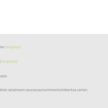
me
(required)
l
(required)
site
i tähän selaimeen seuraavaa kommentointikertaa varten.