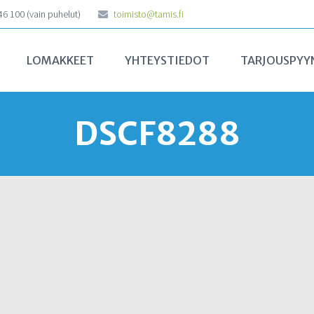
6 100 (vain puhelut)
toimisto@tamis.fi
LOMAKKEET
YHTEYSTIEDOT
TARJOUSPYY
DSCF8288