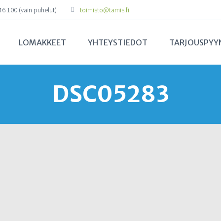
6 100 (vain puhelut)
toimisto@tamis.fi
LOMAKKEET
YHTEYSTIEDOT
TARJOUSPYY
DSC05283