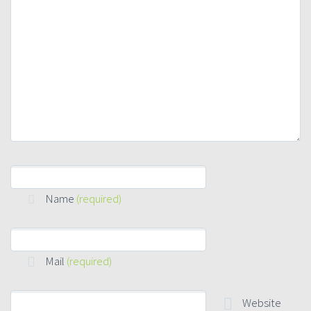
Name
(required)
Mail
(required)
Website