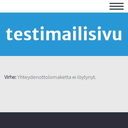
testimailisivu
Virhe:
Yhteydenottolomaketta ei löytynyt.