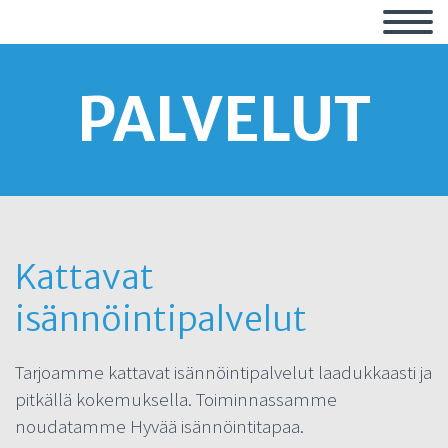
PALVELUT
Kattavat
isännöintipalvelut
Tarjoamme kattavat isännöintipalvelut laadukkaasti ja
pitkällä kokemuksella. Toiminnassamme
noudatamme Hyvää isännöintitapaa.