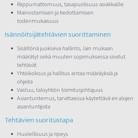
Riippumattomuus, tasapuolisuus asiakkaille
Mainostamisen ja tiedottamisen
todenmukaisuus
Isännöitsijätehtävien suorittaminen
Sisältönä juokseva hallinto, lain mukaan
määrätyt sekä muuten sopimuksessa sovitut
tehtävät
Yhtiökokous ja hallitus antaa määräyksiä ja
ohjeita
Vastuu, taloyhtiön toimitusjohtajuus
Asiantuntemus, tarvittaessa käytettävä eri alojen
asiantuntijoita
Tehtävien suoritustapa
Huolellisuus ja ripeys