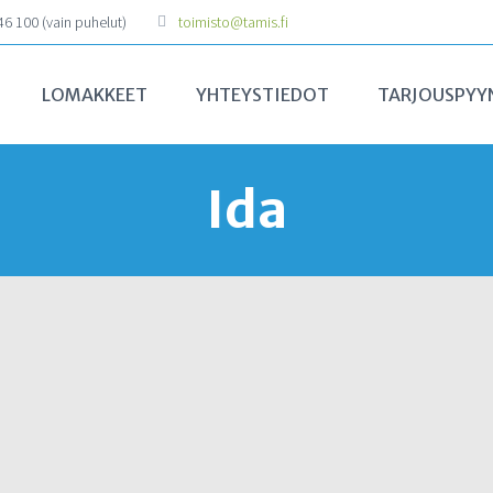
6 100 (vain puhelut)
toimisto@tamis.fi
LOMAKKEET
YHTEYSTIEDOT
TARJOUSPYY
Ida