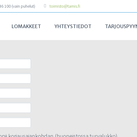
6 100 (vain puhelut)
toimisto@tamis.fi
LOMAKKEET
YHTEYSTIEDOT
TARJOUSPYY
opii korjausajankohdan (huoneistossa turvalukko)