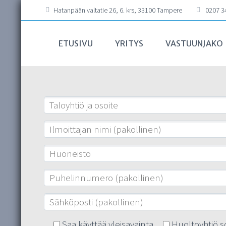
Hatanpään valtatie 26, 6. krs, 33100 Tampere
0207 34
ETUSIVU
YRITYS
VASTUUNJAKO
Saa käyttää yleisavainta
Huoltoyhtiö s