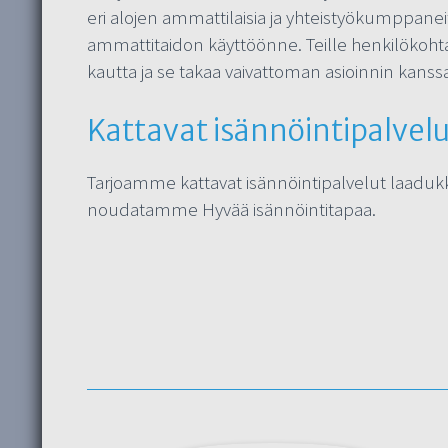
eri alojen ammattilaisia ja yhteistyökumppan
ammattitaidon käyttöönne. Teille henkilökohta
kautta ja se takaa vaivattoman asioinnin kan
Kattavat isännöintipalvel
Tarjoamme kattavat isännöintipalvelut laaduk
noudatamme Hyvää isännöintitapaa.