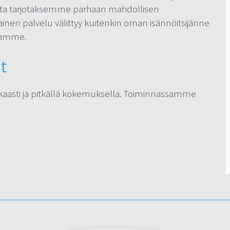
eita tarjotaksemme parhaan mahdollisen
inen palvelu välittyy kuitenkin oman isännöitsijänne
ssamme.
ut
kaasti ja pitkällä kokemuksella. Toiminnassamme