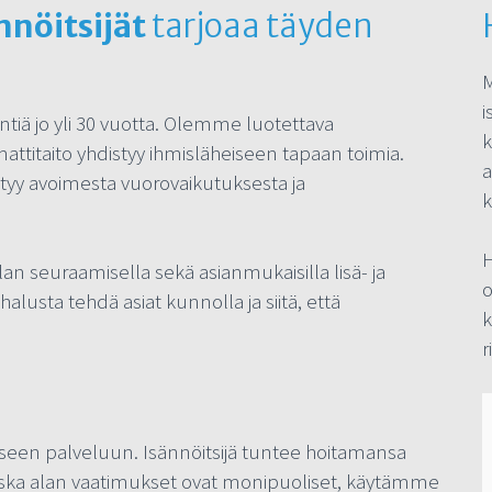
nöitsijät
tarjoaa täyden
M
i
iä jo yli 30 vuotta. Olemme luotettava
k
attitaito yhdistyy ihmisläheiseen tapaan toimia.
a
yntyy avoimesta vuorovaikutuksesta ja
k
H
 seuraamisella sekä asianmukaisilla lisä- ja
o
alusta tehdä asiat kunnolla ja siitä, että
k
r
en palveluun. Isännöitsijä tuntee hoitamansa
Koska alan vaatimukset ovat monipuoliset, käytämme