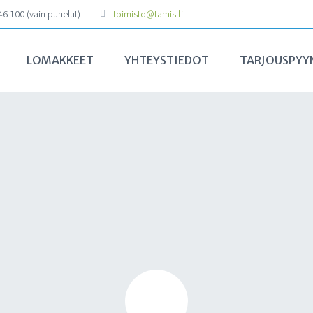
6 100 (vain puhelut)
toimisto@tamis.fi
LOMAKKEET
YHTEYSTIEDOT
TARJOUSPYY