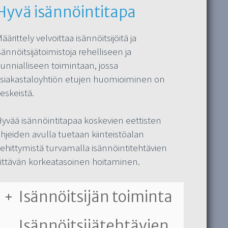
Hyvä isännöintitapa
äärittely velvoittaa isännöitsijöitä ja
sännöitsijätoimistoja rehelliseen ja
unnialliseen toimintaan, jossa
siakastaloyhtiön etujen huomioiminen on
eskeistä.
yvää isännöintitapaa koskevien eettisten
hjeiden avulla tuetaan kiinteistöalan
ehittymistä turvamalla isännöintitehtävien
iittävän korkeatasoinen hoitaminen.
Isännöitsijän toiminta
Isännöitsijätehtävien