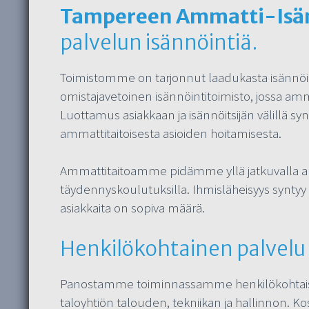
Tampereen Ammatti-Isän
palvelun isännöintiä.
Toimistomme on tarjonnut laadukasta isännöint
omistajavetoinen isännöintitoimisto, jossa amm
Luottamus asiakkaan ja isännöitsijän välillä s
ammattitaitoisesta asioiden hoitamisesta.
Ammattitaitoamme pidämme yllä jatkuvalla alan
täydennyskoulutuksilla. Ihmisläheisyys syntyy h
asiakkaita on sopiva määrä.
Henkilökohtainen palvelu
Panostamme toiminnassamme henkilökohtaise
taloyhtiön talouden, tekniikan ja hallinnon. 